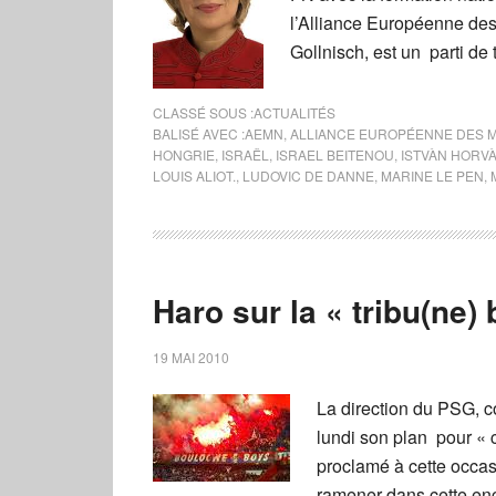
l’Alliance Européenne d
Gollnisch, est un parti de
CLASSÉ SOUS :
ACTUALITÉS
BALISÉ AVEC :
AEMN
,
ALLIANCE EUROPÉENNE DES 
HONGRIE
,
ISRAËL
,
ISRAEL BEITENOU
,
ISTVÀN HORVÀ
LOUIS ALIOT.
,
LUDOVIC DE DANNE
,
MARINE LE PEN
,
Haro sur la « tribu(ne)
19 MAI 2010
La direction du PSG, 
lundi son plan pour « 
proclamé à cette occa
ramener dans cette ence