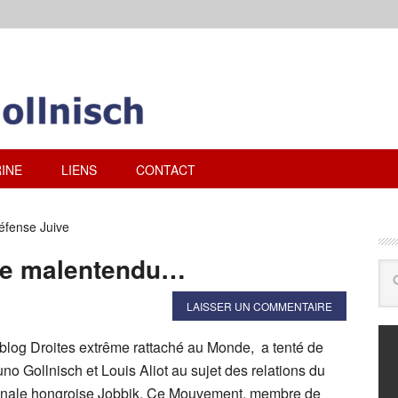
INE
LIENS
CONTACT
éfense Juive
 de malentendu…
LAISSER UN COMMENTAIRE
 blog Droites extrême rattaché au Monde, a tenté de
uno Gollnisch et Louis Aliot au sujet des relations du
ionale hongroise Jobbik. Ce Mouvement, membre de