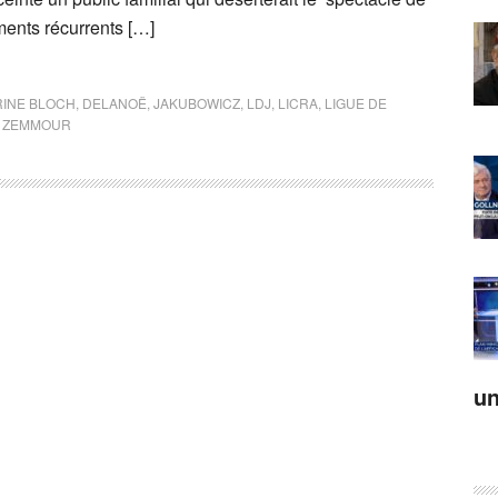
ments récurrents […]
INE BLOCH
,
DELANOË
,
JAKUBOWICZ
,
LDJ
,
LICRA
,
LIGUE DE
,
ZEMMOUR
un