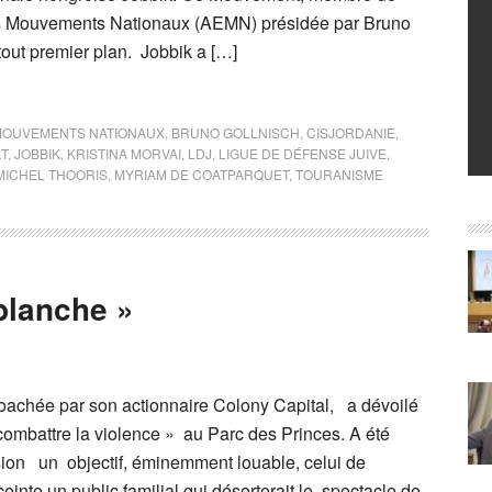
es Mouvements Nationaux (AEMN) présidée par Bruno
 tout premier plan. Jobbik a […]
MOUVEMENTS NATIONAUX
,
BRUNO GOLLNISCH
,
CISJORDANIE
,
T
,
JOBBIK
,
KRISTINA MORVAI
,
LDJ
,
LIGUE DE DÉFENSE JUIVE
,
MICHEL THOORIS
,
MYRIAM DE COATPARQUET
,
TOURANISME
 blanche »
coachée par son actionnaire Colony Capital, a dévoilé
combattre la violence » au Parc des Princes. A été
sion un objectif, éminemment louable, celui de
inte un public familial qui déserterait le spectacle de