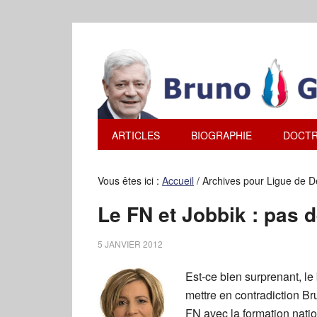
ARTICLES
BIOGRAPHIE
DOCTR
Vous êtes ici :
Accueil
/
Archives pour Ligue de D
Le FN et Jobbik : pas
5 JANVIER 2012
Est-ce bien surprenant, le
mettre en contradiction Br
FN avec la formation nat