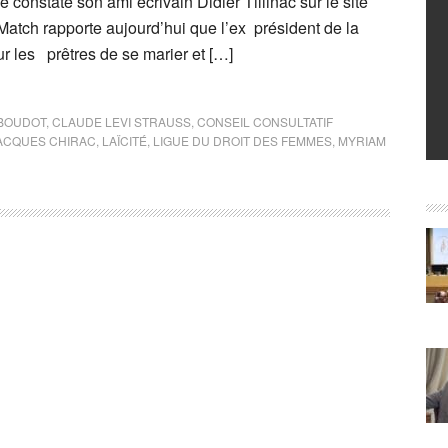
constate son ami écrivain Didier Tillinac sur le site
-Match rapporte aujourd’hui que l’ex président de la
ur les prêtres de se marier et […]
BOUDOT
,
CLAUDE LEVI STRAUSS
,
CONSEIL CONSULTATIF
ACQUES CHIRAC
,
LAÏCITÉ
,
LIGUE DU DROIT DES FEMMES
,
MYRIAM