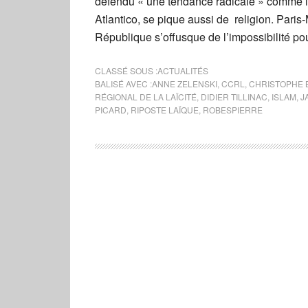
défendu « une tendance radicale » comme le 
Atlantico, se pique aussi de religion. Paris
République s’offusque de l’impossibilité po
CLASSÉ SOUS :
ACTUALITÉS
BALISÉ AVEC :
ANNE ZELENSKI
,
CCRL
,
CHRISTOPHE 
RÉGIONAL DE LA LAÏCITÉ
,
DIDIER TILLINAC
,
ISLAM
,
J
PICARD
,
RIPOSTE LAÏQUE
,
ROBESPIERRE