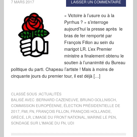
7 MARS 2017
LAISSER UN COMMENTAIRE
« Victoire à l’usure ou à la
Pyrrhus ? » s’interroge
aujourd’hui la presse après le
bras de fer remporté par
François Fillon au sein du
marigot LR. L’ex Premier
ministre a finalement obtenu le
soutien à l’unanimité du Bureau
politique du parti. Chapeau l’artiste ! Mais à moins de
cinquante jours du premier tour, il est déjà […]
CLASSÉ SOUS :
ACTUALITÉS
BALISÉ AVEC :
BERNARD CAZENEUVE
,
BRUNO GOLLNISCH
,
COMMISSION EUROPÉENNE
,
ÉLECTION PRÉSIDENTIELLE DE
2017
,
FMI
,
FN
,
FRANÇOIS FILLON
,
FRANÇOIS HOLLANDE
,
GRÈCE
,
LR
,
L’IMAGE DU FRONT NATIONAL
,
MARINE LE PEN
,
SONDAGE SUR L'IMAGE DU FN
,
UDI