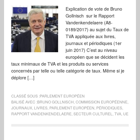
Explication de vote de Bruno
Gollnisch sur le Rapport
Vandenkendelaere (A8-
0189/2017) au sujet du Taux de
TVA appliquée aux livres,
journaux et périodiques (1er
juin 2017) C’est au niveau
européen que se décident les
taux minimaux de TVA et les produits ou services
concernés par telle ou telle catégorie de taux. Même si je
déplore […]
CLASSÉ SOUS :
PARLEMENT EUROPÉEN
BALISÉ AVEC :
BRUNO GOLLNISCH
,
COMMISSION EUROPÉENNE
,
JOURNAUX
,
LIVRES
,
PARLEMENT EUROPÉEN
,
PÉRIODIQUES
,
RAPPORT VANDENKENDELAERE
,
SECTEUR CULTUREL
,
TVA
,
UE