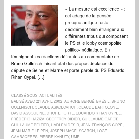
« La mesure est excellence » :
cet adage de la pensée
grecque antique reste
décidément bien étranger aux
différentes tribus qui composent
le PS et le lobby cosmopolite
politico-médiatique. En
témoignent les réactions délirantes au commentaire de
Bruno Gollnisch faisant état des propos déplacés du
député de Seine-et-Marne et porte-parole du PS Eduardo
Rihan Cypel. […]
CLASSÉ SOUS :
ACTUALITÉS
BALISÉ AVEC :
21 AVRIL 2002
,
AURORE BERGÉ
,
BRÉSIL
,
BRUNO
GOLLNISCH
,
CLAUDE ASKOLOVITCH
,
CLAUDE BARTOLONE
,
DAVID ASSOULINE
,
DROITE FORTE
,
EDUARDO RIHAN CYPEL
,
FRÉDÉRIC HAZIZA
,
GEOFFROY DIDIER
,
GUILLAUME GAROT
,
GUILLAUME PELTIER
,
HARLEM DÉSIR
,
JEAN-FRANÇOIS COPÉ
,
JEAN-MARIE LE PEN
,
JOSEPH MACÉ- SCARON
,
LOGE
CAMBACÉRÈS
,
PIERRE KANUTY
,
UMP