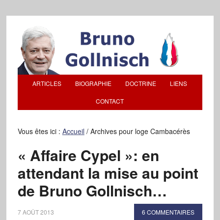
ARTICLES
BIOGRAPHIE
DOCTRINE
LIENS
CONTACT
Vous êtes ici :
Accueil
/
Archives pour loge Cambacérès
« Affaire Cypel »: en
attendant la mise au point
de Bruno Gollnisch…
7 AOÛT 2013
6 COMMENTAIRES