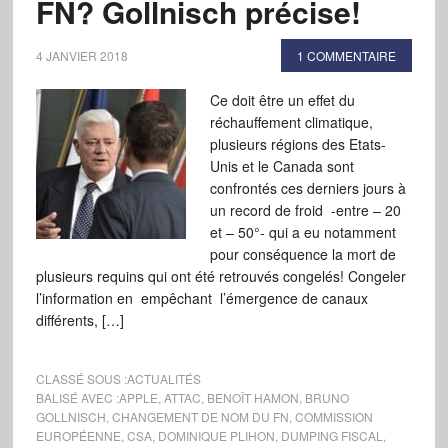
FN? Gollnisch précise!
4 JANVIER 2018
1 COMMENTAIRE
Ce doit être un effet du
réchauffement climatique,
plusieurs régions des Etats-
Unis et le Canada sont
confrontés ces derniers jours à
un record de froid -entre – 20
et – 50°- qui a eu notamment
pour conséquence la mort de
plusieurs requins qui ont été retrouvés congelés! Congeler
l’information en empêchant l’émergence de canaux
différents, […]
CLASSÉ SOUS :
ACTUALITÉS
BALISÉ AVEC :
APPLE
,
ATTAC
,
BENOÎT HAMON
,
BRUNO
GOLLNISCH
,
CHANGEMENT DE NOM DU FN
,
COMMISSION
EUROPÉENNE
,
CSA
,
DOMINIQUE PLIHON
,
DUMPING FISCAL
,