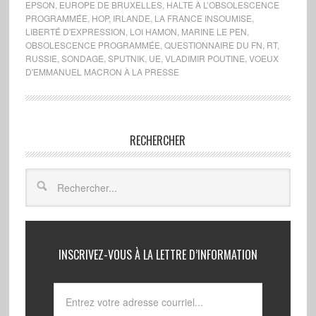
EPSON
,
EUROPE DE BRUXELLES
,
HALTE À L’OBSOLESCENCE
PROGRAMMÉE
,
HOP
,
IRLANDE
,
LA FRANCE INSOUMISE
,
LIBERTÉ D'EXPRESSION
,
LOI HAMON
,
MARINE LE PEN
,
OBSOLESCENCE PROGRAMMÉE
,
QUESTIONNAIRE DU FN
,
RT
,
RUSSIE
,
SONDAGE
,
SPUTNIK
,
UE
,
VLADIMIR POUTINE
,
VOEUX
D'EMMANUEL MACRON À LA PRESSE
RECHERCHER
INSCRIVEZ-VOUS À LA LETTRE D’INFORMATION