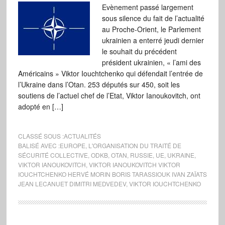
Evènement passé largement
sous silence du fait de l’actualité
au Proche-Orient, le Parlement
ukrainien a enterré jeudi dernier
le souhait du précédent
président ukrainien, « l’ami des
Américains » Viktor Iouchtchenko qui défendait l’entrée de
l’Ukraine dans l’Otan. 253 députés sur 450, soit les
soutiens de l’actuel chef de l’Etat, Viktor Ianoukovitch, ont
adopté en […]
CLASSÉ SOUS :
ACTUALITÉS
BALISÉ AVEC :
EUROPE
,
L'ORGANISATION DU TRAITÉ DE
SÉCURITÉ COLLECTIVE
,
ODKB
,
OTAN
,
RUSSIE
,
UE
,
UKRAINE
,
VIKTOR IANOUKOVITCH
,
VIKTOR IANOUKOVITCH VIKTOR
IOUCHTCHENKO HERVÉ MORIN BORIS TARASSIOUK IVAN ZAÏATS
JEAN LECANUET DIMITRI MEDVEDEV
,
VIKTOR IOUCHTCHENKO