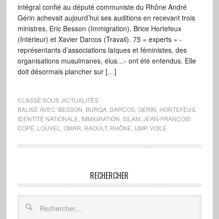
intégral confié au député communiste du Rhône André
Gérin achevait aujourd’hui ses auditions en recevant trois
ministres, Eric Besson (Immigration), Brice Hortefeux
(Intérieur) et Xavier Darcos (Travail). 75 « experts » -
représentants d’associations laïques et féministes, des
organisations musulmanes, élus…- ont été entendus. Elle
doit désormais plancher sur […]
CLASSÉ SOUS :
ACTUALITÉS
BALISÉ AVEC :
BESSON
,
BURQA
,
DARCOS
,
GÉRIN
,
HORTEFEUX
,
IDENTITÉ NATIONALE
,
IMMIGRATION
,
ISLAM
,
JEAN-FRANÇOIS
COPÉ
,
LOUVEL
,
OMAR
,
RAOULT
,
RHÔNE
,
UMP
,
VOILE
RECHERCHER