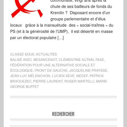
communiste, vingt ans après la
chute de ses bailleurs de fonds du
Kremlin ? Disposant encore d’un
groupe parlementaire et d’élus
locaux grâce à la mansuétude des « social-traîtres » du
PS (et à la générosité de l’UMP), il est déserté en masse
par un électorat populaire […]
CLASSÉ SOUS :
ACTUALITÉS
BALISÉ AVEC :
BESANCENOT
,
CLÉMENTINE AUTAIN
,
FASE
,
FÉDÉRATION POUR UNE ALTERNATIVE SOCIALE ET
ÉCOLOGIQUE
,
FRONT DE GAUCHE
,
JACQUELINE FRAYSSE
,
JEAN-LUC MÉLENCHON
,
LUCIEN SÈVE
,
MEDEF
,
PATRICK
BRAOUEZEC
,
PIERRE LAURENT
,
ROGER MARTELLI. MARIE-
GEORGE BUFFET
RECHERCHER