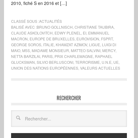
2010, fiché S en 2016 et […]
CLASSÉ SOUS :
ACTUALITÉS
BALISÉ AVEC :
BRUNO GOLLNISCH
,
CHRISTIANE TAUBIRA
,
CLAUDE ASKOLOVITCH
,
EDWY PLENEL
,
EI
,
EMMANUEL
MACRON
,
EUROPE DE BRUXELLES
,
EUROVISION
,
FSPRT
,
GEORGE SOROS
,
ITALIE
,
KHAMZAT AZIMOV
,
LIGUE
,
LUIGI DI
MAIO
,
M5S
,
MADAME MONSIEUR
,
MATTEO SALVINI
,
MERCY
,
NETTA BARZILAI
,
PARIS
,
PRIX CHARLEMAGNE
,
RAPHAEL
GLUCKSMAN
,
SILVIO BERLUSCONI
,
TERRORISME
,
U.N.E
,
UE
,
UNION DES NATIONS EUROPÉENNES
,
VALEURS ACTUELLES
RECHERCHER