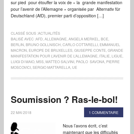
sur pied pour étouffer la voix de « la grande manifestation
pour l’avenir de l’Allemagne » organisée par Alternativ für
Deutschland (AfD), premier parti d’opposition […]
CLASSÉ SOUS :
ACTUALITÉS
BALISÉ AVEC :
AFD
,
ALLEMAGNE
,
ANGELA MERKEL
,
BCE
,
BERLIN
,
BRUNO GOLLNISCH
,
CARLO COTTARELLI
,
EMMANUEL
MACRON
,
EUROPE DE BRUXELLES
,
GIUSEPPE CONTE
,
GRANDE
MANIFESTATION POUR L’AVENIR DE L’ALLEMAGNE
,
ITALIE
,
LIGUE
,
LUIGI DI MAIO
,
M5S
,
MATTEO SALVINI
,
PAOLO SAVONA
,
PIERRE
MOSCOVICI
,
SERGIO MATTARELLA
,
UE
Soumission ? Ras-le-bol!
22 MAI 2018
1 COMMENTAIRE
Nous l’avons écrit, c’est
maintenant que les difficultés