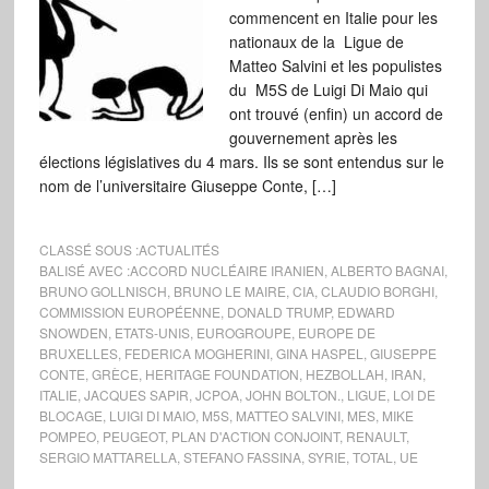
commencent en Italie pour les
nationaux de la Ligue de
Matteo Salvini et les populistes
du M5S de Luigi Di Maio qui
ont trouvé (enfin) un accord de
gouvernement après les
élections législatives du 4 mars. Ils se sont entendus sur le
nom de l’universitaire Giuseppe Conte, […]
CLASSÉ SOUS :
ACTUALITÉS
BALISÉ AVEC :
ACCORD NUCLÉAIRE IRANIEN
,
ALBERTO BAGNAI
,
BRUNO GOLLNISCH
,
BRUNO LE MAIRE
,
CIA
,
CLAUDIO BORGHI
,
COMMISSION EUROPÉENNE
,
DONALD TRUMP
,
EDWARD
SNOWDEN
,
ETATS-UNIS
,
EUROGROUPE
,
EUROPE DE
BRUXELLES
,
FEDERICA MOGHERINI
,
GINA HASPEL
,
GIUSEPPE
CONTE
,
GRÈCE
,
HERITAGE FOUNDATION
,
HEZBOLLAH
,
IRAN
,
ITALIE
,
JACQUES SAPIR
,
JCPOA
,
JOHN BOLTON.
,
LIGUE
,
LOI DE
BLOCAGE
,
LUIGI DI MAIO
,
M5S
,
MATTEO SALVINI
,
MES
,
MIKE
POMPEO
,
PEUGEOT
,
PLAN D'ACTION CONJOINT
,
RENAULT
,
SERGIO MATTARELLA
,
STEFANO FASSINA
,
SYRIE
,
TOTAL
,
UE