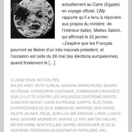
actuellement au Caire (Egypte)
en voyage officiel. L’Afp
rapporte qu’il a tenu à répondre
aux propos du ministre de
l’Intérieur italien, Matteo Salvini,
qui affirmait le 22 janvier:
«J’espère que les Français
pourront se libérer d’un très mauvais président, et
l’occasion est celle du 26 mai (les élections européennes)
quand finalement le […]
CLASSÉ SOUS :
ACTUALITÉS
BALISÉ AVEC :
ACTE XI
,
BILAL HASSANI
,
BORIS FAURE
,
BOURG-
DE-PÉAGE
,
CHRISTOPHE CASTANER
,
COMMISSION D'ENQUÊTE
SUR LA LUTTE CONTRE LES VIOLENCES D'EXTRÊME-DROITE
,
CONCHITA WURST
,
DAVID DUFRESNE
,
EGYPTE
,
ÉLECTIONS
EUROPÉENNES DE 2019
,
EMMANUEL MACRON
,
ERIC DIARD
,
GILETS JAUNES
,
ITALIE
,
JEAN-LUC MÉLENCHON
,
LREM
,
LUIGI DI
MAIO
,
MADAME MONSIEUR
,
MARINE LE PEN
,
MATTEO SALVINI
,
MEYER HABIB
,
MONTPELLIER
,
MURIEL RESSIGUIER
,
M’JID EL
GUERRAB
,
RÉFÉRENDUM D'INITIATIVE POPULAIRE
,
RIC
,