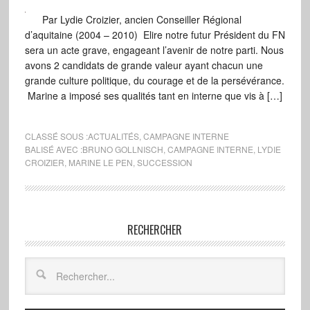
Par Lydie Croizier, ancien Conseiller Régional
d’aquitaine (2004 – 2010) Elire notre futur Président du FN
sera un acte grave, engageant l’avenir de notre parti. Nous
avons 2 candidats de grande valeur ayant chacun une
grande culture politique, du courage et de la persévérance.
Marine a imposé ses qualités tant en interne que vis à […]
CLASSÉ SOUS :
ACTUALITÉS
,
CAMPAGNE INTERNE
BALISÉ AVEC :
BRUNO GOLLNISCH
,
CAMPAGNE INTERNE
,
LYDIE
CROIZIER
,
MARINE LE PEN
,
SUCCESSION
RECHERCHER