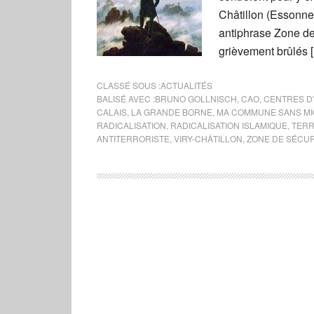
Châtillon (Essonne
antiphrase Zone de 
grièvement brûlés 
CLASSÉ SOUS :
ACTUALITÉS
BALISÉ AVEC :
BRUNO GOLLNISCH
,
CAO
,
CENTRES D'
CALAIS
,
LA GRANDE BORNE
,
MA COMMUNE SANS M
RADICALISATION
,
RADICALISATION ISLAMIQUE
,
TERR
ANTITERRORISTE
,
VIRY-CHÂTILLON
,
ZONE DE SÉCUR