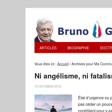
ARTICLES
BIOGRAPHIE
DOCTR
Vous êtes ici :
Accueil
/
Archives pour Ma Commu
Ni angélisme, ni fatali
10 OCTOBRE 2016
État d’urgence ou 
pas céder un pouce 
contrôlent pour y ex