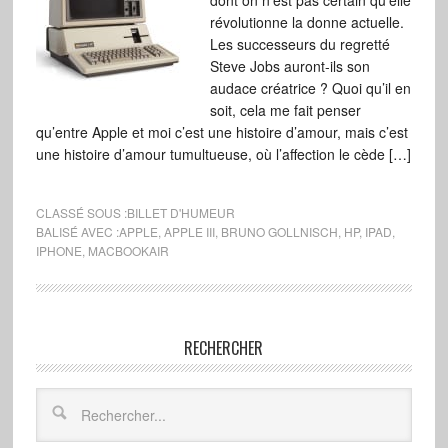
dont on n’est pas certain qu’elle
révolutionne la donne actuelle.
Les successeurs du regretté
Steve Jobs auront-ils son
audace créatrice ? Quoi qu’il en
soit, cela me fait penser
qu’entre Apple et moi c’est une histoire d’amour, mais c’est
une histoire d’amour tumultueuse, où l’affection le cède […]
CLASSÉ SOUS :
BILLET D'HUMEUR
BALISÉ AVEC :
APPLE
,
APPLE III
,
BRUNO GOLLNISCH
,
HP
,
IPAD
,
IPHONE
,
MACBOOKAIR
RECHERCHER