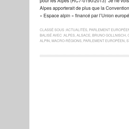
pour les Alpes (RC7-0190/2013) Je ne vois 
Alpes apporterait de plus que la Convention A
« Espace alpin » financé par l’Union europée
CLASSÉ SOUS :
ACTUALITÉS
,
PARLEMENT EUROPÉE
BALISÉ AVEC :
ALPES
,
ALSACE
,
BRUNO GOLLNISCH
,
ALPIN
,
MACRO-RÉGIONS
,
PARLEMENT EUROPÉEN
,
S