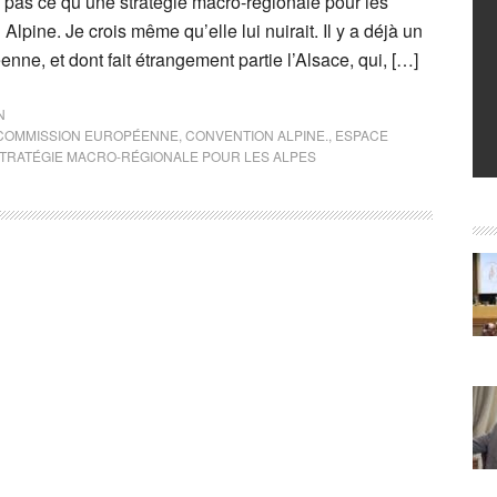
pas ce qu’une stratégie macro-régionale pour les
lpine. Je crois même qu’elle lui nuirait. Il y a déjà un
nne, et dont fait étrangement partie l’Alsace, qui, […]
N
COMMISSION EUROPÉENNE
,
CONVENTION ALPINE.
,
ESPACE
TRATÉGIE MACRO-RÉGIONALE POUR LES ALPES