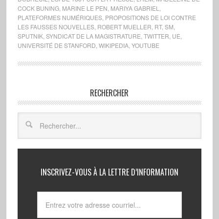
COCK BUNING
,
MARINE LE PEN
,
MARIYA GABRIEL
,
PLATEFORMES NUMÉRIQUES
,
PROPOSITIONS DE LOI CONTRE
LES FAUSSES NOUVELLES
,
ROBERT MUELLER
,
RT
,
SM
,
SPUTNIK
,
SYNDICAT DE LA MAGISTRATURE
,
TWITTER
,
UE
,
UNIVERSITÉ DE STANFORD
,
WIKIPEDIA
,
YOUTUBE
RECHERCHER
INSCRIVEZ-VOUS À LA LETTRE D’INFORMATION