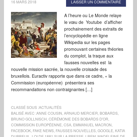
16 MARS 2018
LAISSER UN COMMENTAIRE
A l’heure ou Le Monde relaye
le vœu de Youtube d’afficher
prochainement des extraits de
l’encyclopédie en ligne
Wikipedia sur les pages
promouvant certaines théories
du complot, la traque aux
fausses nouvelles est la
nouvelle mission sacrée, la nouvelle croisade des
bruxellois. Euractiv rapporte que dans ce cadre, « la
Commission (européenne) présentera ses
recommandations non contraignantes […]
CLASSÉ SOUS :
ACTUALITÉS
BALISÉ AVEC :
ANNE COUSIN
,
ARNAUD MERCIER
,
BOBARDS
,
BRUNO GOLLNISCH
,
CÉRÉMONIE DES BOBARDS D'OR
,
COMMISSION EUROPÉENNE
,
CSA
,
EMMANUEL MACRON
,
FACEBOOK
,
FAKE NEWS
,
FAUSSES NOUVELLES
,
GOOGLE
,
KATIA
DUBREUIL
,
LOI DE 1881 SUR LA PRESSE
,
LREM
,
MADELEINE DE