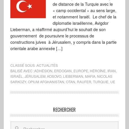
de distance de la Turquie avec le
« camp occidental » au sens large,
et notamment Israël. Le chef de la
diplomatie israélienne, Avigdor
Lieberman, a réaffirmé aujourd’hui le souhait de son
gouvernement de poursuivre le processus de
constructions juives à Jérusalem, y compris dans la partie
orientale arabe annexée […]
CLASSÉ SOUS :
ACTUALITÉS
BALISÉ AVEC :
ADHÉSION
,
ERDOGAN
,
EUROPE
,
HÉROÏNE
,
IRAN
,
ISRAËL
,
JÉRUSALEM
,
KOSOVO
,
LIEBERMAN
,
MAFIA
,
NICOLAS
SARKOZY
,
OPIUM AFGHANISTAN
,
OTAN
,
RAUFER
,
TURQUIE
,
UE
RECHERCHER