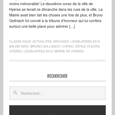
moins mémorable! Le deuxième corso de la ville de
Hyères se tenait ce dimanche dans les rues de la ville. La
Mairie avait bien fait les choses une fois de plus, et Bruno
Gollnisch fut convié à la tribune d’honneur qui lui conféra
surtout une belle place pour admirer […]
CLASSÉ SOUS :
ACTUALITÉS
,
ARCHIVES
,
LÉGISLATIVES 2012
BALISÉ AVEC :
BRUNO GOLLNISCH
,
CORSO
,
DÉFILÉ
,
FLEURS
,
HYÈRES
,
LÉGISLATIVES 2012
,
MAIRIE DE HYÈRES
RECHERCHER