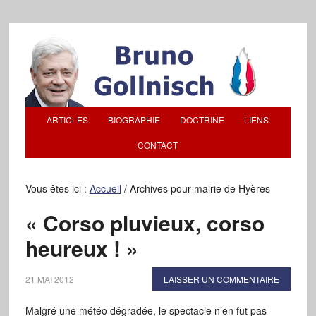
ARTICLES
BIOGRAPHIE
DOCTRINE
LIENS
CONTACT
Vous êtes ici :
Accueil
/
Archives pour mairie de Hyères
« Corso pluvieux, corso
heureux ! »
21 MAI 2012
LAISSER UN COMMENTAIRE
Malgré une météo dégradée, le spectacle n’en fut pas