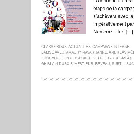
s’annonce d’ores 
étape de la campagn
s’achèvera avec la
impérativement par
Nanterre. Une […]
CLASSÉ SOUS :
ACTUALITÉS
,
CAMPAGNE INTERNE
BALISÉ AVEC :
AMAURY NAVARRANNE
,
ANDRÉAS MÖ
EDOUARD LE BOURGEOIS
,
FPÖ
,
HOLEINDRE
,
JACQU
GHISLAIN DUBOIS
,
MFST
,
PNR
,
REVEAU
,
SUBTIL
,
SUC