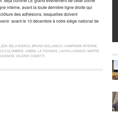
et déjà comme LE grand évènement de cette ultime
e interne, avant la toute dernière ligne droite qui
 clôture des adhésions, lesquelles doivent
venir avant le 10 décembre à notre siège national de
LZER
,
BELA KOVACS
,
BRUNO GOLLNISCH
,
CAMPAGNE INTERNE
,
ES COLOMBIER
,
JOBBIK
,
LA TOCNAYE
,
LAURA LUSSAUD
,
MAÎTRE
CESSION
,
VALERIO CIGNETTI