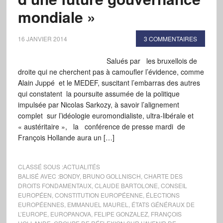
mondiale »
16 JANVIER 2014
3 COMMENTAIRES
Salués par les bruxellois de
droite qui ne cherchent pas à camoufler l’évidence, comme
Alain Juppé et le MEDEF, suscitant l’embarras des autres
qui constatent la poursuite assumée de la politique
impulsée par Nicolas Sarkozy, à savoir l’alignement
complet sur l’idéologie euromondialiste, ultra-libérale et
« austéritaire », la conférence de presse mardi de
François Hollande aura un […]
CLASSÉ SOUS :
ACTUALITÉS
BALISÉ AVEC :
BONDY
,
BRUNO GOLLNISCH
,
CHARTE DES
DROITS FONDAMENTAUX
,
CLAUDE BARTOLONE
,
CONSEIL
EUROPÉEN
,
CONSTITUTION EUROPÉENNE
,
ÉLECTIONS
EUROPÉENNES
,
EMMANUEL MAUREL
,
ÉTATS GÉNÉRAUX DE
L’EUROPE
,
EUROPANOVA
,
FELIPE GONZALEZ
,
FRANÇOIS