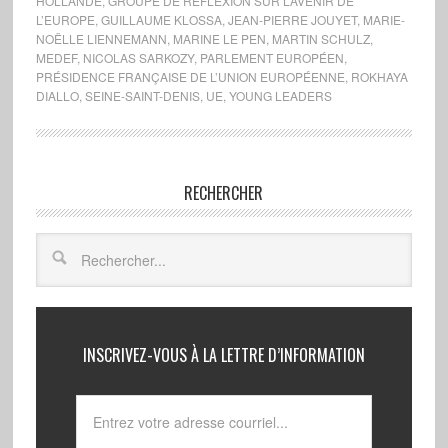
HOLLANDE
,
GROUPE DE RÉFLEXION SUR L’AVENIR DE
L’EUROPE
,
GUILLAUME KLOSSA
,
JEAN-PIERRE JOUYET
,
MARIE-
NOËLLE LIENNEMANN
,
MARINE LE PEN
,
MARTIN SCHULZ
,
MEDEF
,
NICOLAS SARKOZY
,
PARLEMENT EUROPÉEN
,
PRÉSIDENCE FRANÇAISE DE L’UNION EUROPÉENNE
,
ROKHAYA
DIALLO
,
SEINE-SAINT-DENIS
,
UE
,
YOUNG LEADERS
RECHERCHER
INSCRIVEZ-VOUS À LA LETTRE D’INFORMATION