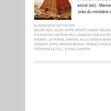
social (sic). Manue
près du ministère 
CLASSÉ SOUS :
ACTUALITÉS
BALISÉ AVEC :
ALAIN JUPPÉ
,
BENOÎT HAMON
,
BRUNO
FOUNDATION
,
GEORGE PAU-LANGEVIN
,
HARLEM DÉS
KHOMRI
,
LOI TRAVAIL
,
MANUEL VALLS
,
MARION MARÉ
SARKOZY
,
NORD
,
PATRICE BESSAC
,
RENDEZ-VOUS D
STÉPHANE LE FOLL
,
YOUNG LEADERS