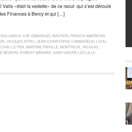
l Valls «était la vedette» de ce raout qui s’est déroulé
des Finances à Bercy et qui […]
 GOLLNISCH
,
CGT
,
EMMANUEL MACRON
,
FRENCH AMERICAN
IR
,
JACQUES ATTALI
,
JEAN-CHRISTOPHE CAMBADÉLIS
,
LOI EL
CHAL-LE PEN
,
MARTINE PINVILLE
,
MONTREUIL
,
NICOLAS
E BÉZIERS
,
ROBERT MÉNARD
,
SAINT-ANDRÉ-LEZ-LILLE
,