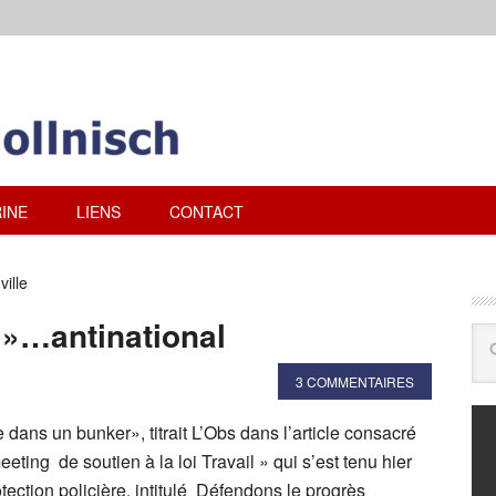
INE
LIENS
CONTACT
ille
l »…antinational
3 COMMENTAIRES
dans un bunker», titrait L’Obs dans l’article consacré
eting de soutien à la loi Travail » qui s’est tenu hier
otection policière, intitulé Défendons le progrès