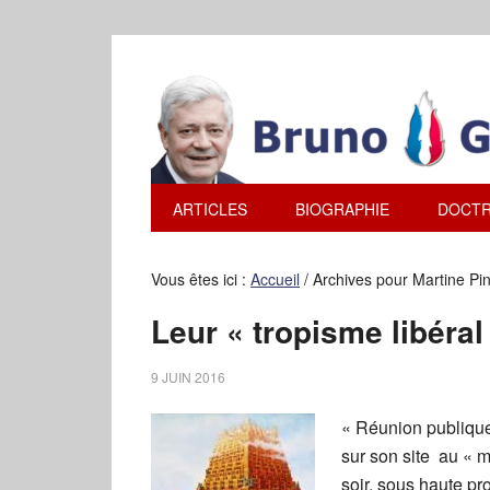
ARTICLES
BIOGRAPHIE
DOCTR
Vous êtes ici :
Accueil
/
Archives pour Martine Pinv
Leur « tropisme libéra
9 JUIN 2016
« Réunion publique 
sur son site au « me
soir, sous haute pr