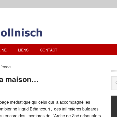
INE
LIENS
CONTACT
fresse
 la maison…
page médiatique qui celui qui a accompagné les
lombienne Ingrid Bétancourt , des infirmières bulgares
ou encore des membres de L’Arche de Zoé prisonniers