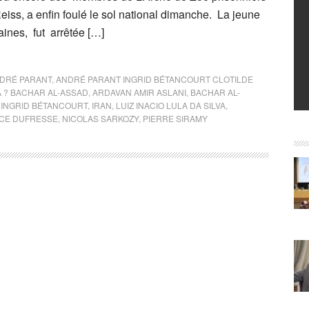
eiss, a enfin foulé le sol national dimanche. La jeune
ines, fut arrêtée […]
DRÉ PARANT
,
ANDRÉ PARANT INGRID BÉTANCOURT CLOTILDE
A ? BACHAR AL-ASSAD
,
ARDAVAN AMIR ASLANI
,
BACHAR AL-
,
INGRID BÉTANCOURT
,
IRAN
,
LUIZ INACIO LULA DA SILVA
,
CE DUFRESSE
,
NICOLAS SARKOZY
,
PIERRE SIRAMY