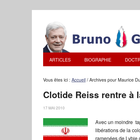
ARTICLES
BIOGRAPHIE
DOCTR
Vous êtes ici :
Accueil
/
Archives pour Maurice Du
Clotide Reiss rentre à
17 MAI 2010
Avec un moindre ta
libérations de la co
ramenées de Lybie 