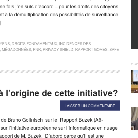
ne fois j’en suis d’accord – pour les droits des citoyens.
à la démultiplication des possibilités de surveillance
]
OYENS
,
DROITS FONDAMENTAUX
,
INCIDENCES DES
,
MÉGADONNÉES
,
PNR
,
PRIVACY SHIELD
,
RAPPORT GOMES
,
SAFE
l’origine de cette initiative?
LAISSER UN COMMENTAIRE
e de Bruno Gollnisch sur le Rapport Buzek (A8-
sur l’Initiative européenne sur l’informatique en nuage
 rapport de M. Buzek. D’abord parce qu’il est une