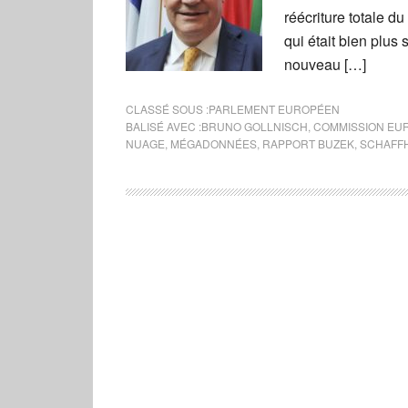
réécriture totale du
qui était bien plus
nouveau […]
CLASSÉ SOUS :
PARLEMENT EUROPÉEN
BALISÉ AVEC :
BRUNO GOLLNISCH
,
COMMISSION EU
NUAGE
,
MÉGADONNÉES
,
RAPPORT BUZEK
,
SCHAFF