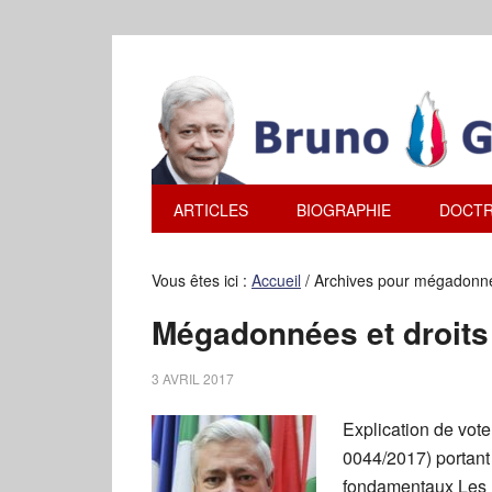
ARTICLES
BIOGRAPHIE
DOCTR
Vous êtes ici :
Accueil
/
Archives pour mégadonn
Mégadonnées et droits 
3 AVRIL 2017
Explication de vot
0044/2017) portant
fondamentaux Les m