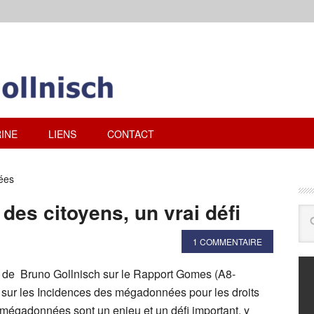
INE
LIENS
CONTACT
ées
des citoyens, un vrai défi
1 COMMENTAIRE
e de Bruno Gollnisch sur le Rapport Gomes (A8-
 sur les Incidences des mégadonnées pour les droits
égadonnées sont un enjeu et un défi important, y