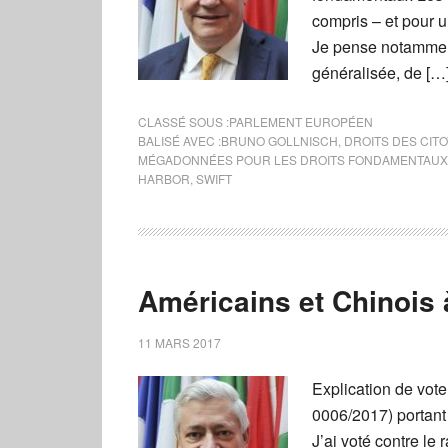
compris – et pour u
Je pense notamment 
généralisée, de […
CLASSÉ SOUS :
PARLEMENT EUROPÉEN
BALISÉ AVEC :
BRUNO GOLLNISCH
,
DROITS DES CIT
MÉGADONNÉES POUR LES DROITS FONDAMENTAUX
HARBOR
,
SWIFT
Américains et Chinois à 
11 MARS 2017
Explication de vot
0006/2017) portant 
J’ai voté contre le