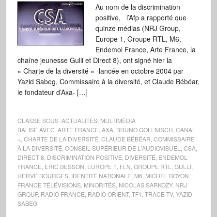
Au nom de la discrimination
positive, l’Afp a rapporté que
quinze médias (NRJ Group,
Europe 1, Groupe RTL, M6,
Endemol France, Arte France, la
chaîne jeunesse Gulli et Direct 8), ont signé hier la
« Charte de la diversité » -lancée en octobre 2004 par
Yazid Sabeg, Commissaire à la diversité, et Claude Bébéar,
le fondateur d’Axa- […]
CLASSÉ SOUS :
ACTUALITÉS
,
MULTIMÉDIA
BALISÉ AVEC :
ARTE FRANCE
,
AXA
,
BRUNO GOLLNISCH
,
CANAL
+
,
CHARTE DE LA DIVERSITÉ
,
CLAUDE BÉBÉAR
,
COMMISSAIRE
À LA DIVERSITÉ
,
CONSEIL SUPÉRIEUR DE L'AUDIOVISUEL
,
CSA
,
DIRECT 8
,
DISCRIMINATION POSITIVE
,
DIVERSITÉ
,
ENDEMOL
FRANCE
,
ERIC BESSON
,
EUROPE 1
,
FLN
,
GROUPE RTL
,
GULLI
,
HERVÉ BOURGES
,
IDENTITÉ NATIONALE
,
M6
,
MICHEL BOYON
FRANCE TÉLÉVISIONS
,
MINORITÉS
,
NICOLAS SARKOZY
,
NRJ
GROUP
,
RADIO FRANCE
,
RADIO ORIENT
,
TF1
,
TRACE TV
,
YAZID
SABEG