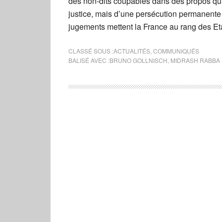
des non-dits coupables dans des propos qui 
justice, mais d’une persécution permanente 
jugements mettent la France au rang des Etat
CLASSÉ SOUS :
ACTUALITÉS
,
COMMUNIQUÉS
BALISÉ AVEC :
BRUNO GOLLNISCH
,
MIDRASH RABBA