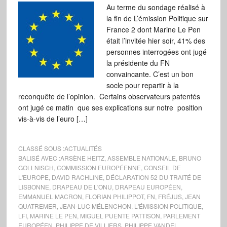
Au terme du sondage réalisé à
la fin de L’émission Politique sur
France 2 dont Marine Le Pen
était l’invitée hier soir, 41% des
personnes interrogées ont jugé
la présidente du FN
convaincante. C’est un bon
socle pour repartir à la
reconquête de l’opinion. Certains observateurs patentés
ont jugé ce matin que ses explications sur notre position
vis-à-vis de l’euro […]
CLASSÉ SOUS :
ACTUALITÉS
BALISÉ AVEC :
ARSÈNE HEITZ
,
ASSEMBLE NATIONALE
,
BRUNO
GOLLNISCH
,
COMMISSION EUROPÉENNE
,
CONSEIL DE
L'EUROPE
,
DAVID RACHLINE
,
DÉCLARATION 52 DU TRAITÉ DE
LISBONNE
,
DRAPEAU DE L'ONU
,
DRAPEAU EUROPÉEN
,
EMMANUEL MACRON
,
FLORIAN PHILIPPOT
,
FN
,
FRÉJUS
,
JEAN
QUATREMER
,
JEAN-LUC MÉLENCHON
,
L'ÉMISSION POLITIQUE
,
LFI
,
MARINE LE PEN
,
MIGUEL PUENTE PATTISON
,
PARLEMENT
EUROPÉEN
,
PHILIPPE DE VILLIERS
,
PHILIPPE VANDEL
,