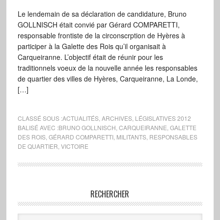
Le lendemain de sa déclaration de candidature, Bruno
GOLLNISCH était convié par Gérard COMPARETTI,
responsable frontiste de la circonscrption de Hyères à
participer à la Galette des Rois qu’il organisait à
Carqueiranne. L’objectif était de réunir pour les
traditionnels voeux de la nouvelle année les responsables
de quartier des villes de Hyères, Carqueiranne, La Londe,
[…]
CLASSÉ SOUS :
ACTUALITÉS
,
ARCHIVES
,
LÉGISLATIVES 2012
BALISÉ AVEC :
BRUNO GOLLNISCH
,
CARQUEIRANNE
,
GALETTE
DES ROIS
,
GÉRARD COMPARETTI
,
MILITANTS
,
RESPONSABLES
DE QUARTIER
,
VICTOIRE
RECHERCHER