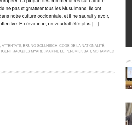
européen La plupart des commentaires sur l’affaire
 ne pas stigmatiser tous les Musulmans. Ils ont
 dans notre culture occidentale, et il ne saurait y avoir,
ollective. En revanche, on voudrait être plus […]
,
ATTENTATS
,
BRUNO GOLLNISCH
,
CODE DE LA NATIONALITÉ
,
ERGENT
,
JACQUES MYARD
,
MARINE LE PEN
,
MILK BAR
,
MOHAMMED