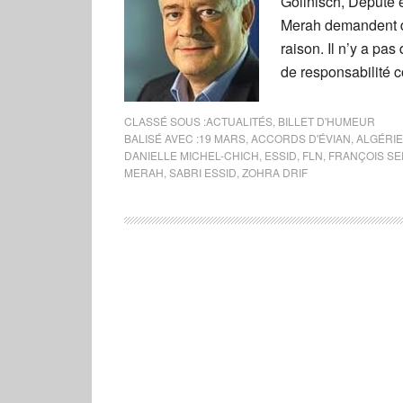
Gollnisch, Député 
Merah demandent de
raison. Il n’y a pas
de responsabilité c
CLASSÉ SOUS :
ACTUALITÉS
,
BILLET D'HUMEUR
BALISÉ AVEC :
19 MARS
,
ACCORDS D'ÉVIAN
,
ALGÉRIE
DANIELLE MICHEL-CHICH
,
ESSID
,
FLN
,
FRANÇOIS S
MERAH
,
SABRI ESSID
,
ZOHRA DRIF