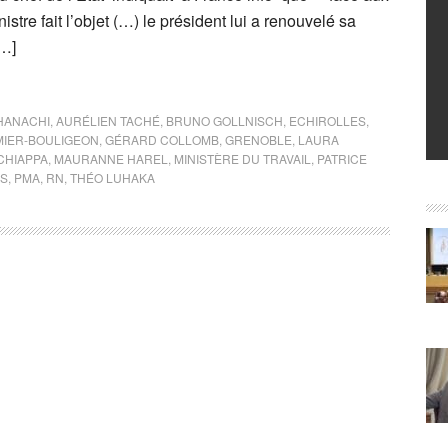
istre fait l’objet (…) le président lui a renouvelé sa
[…]
HANACHI
,
AURÉLIEN TACHÉ
,
BRUNO GOLLNISCH
,
ECHIROLLES
,
MIER-BOULIGEON
,
GÉRARD COLLOMB
,
GRENOBLE
,
LAURA
CHIAPPA
,
MAURANNE HAREL
,
MINISTÈRE DU TRAVAIL
,
PATRICE
ÉS
,
PMA
,
RN
,
THÉO LUHAKA