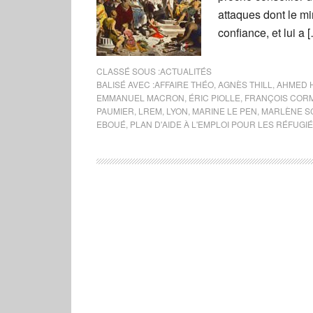
attaques dont le min
confiance, et lui a 
CLASSÉ SOUS :
ACTUALITÉS
BALISÉ AVEC :
AFFAIRE THÉO
,
AGNÈS THILL
,
AHMED 
EMMANUEL MACRON
,
ÉRIC PIOLLE
,
FRANÇOIS COR
PAUMIER
,
LREM
,
LYON
,
MARINE LE PEN
,
MARLÈNE S
EBOUÉ
,
PLAN D'AIDE À L'EMPLOI POUR LES RÉFUGI