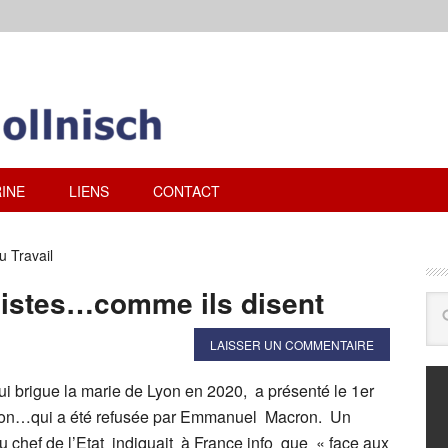
INE
LIENS
CONTACT
u Travail
istes…comme ils disent
LAISSER UN COMMENTAIRE
i brigue la marie de Lyon en 2020, a présenté le 1er
ion…qui a été refusée par Emmanuel Macron. Un
u chef de l’Etat indiquait à France info que « face aux