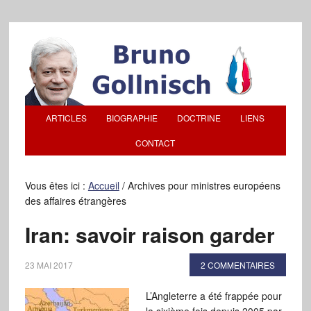
ARTICLES
BIOGRAPHIE
DOCTRINE
LIENS
CONTACT
Vous êtes ici :
Accueil
/
Archives pour ministres européens
des affaires étrangères
Iran: savoir raison garder
23 MAI 2017
2 COMMENTAIRES
L’Angleterre a été frappée pour