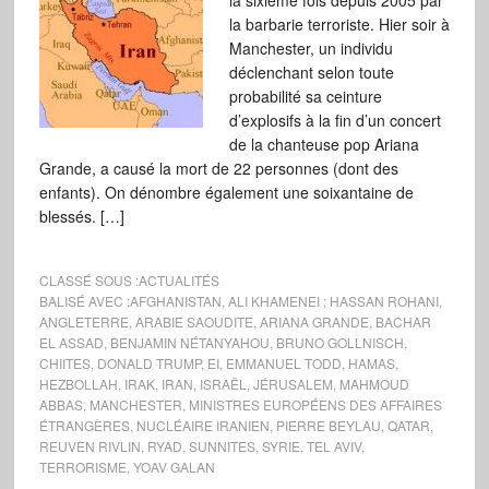
la sixième fois depuis 2005 par
la barbarie terroriste. Hier soir à
Manchester, un individu
déclenchant selon toute
probabilité sa ceinture
d’explosifs à la fin d’un concert
de la chanteuse pop Ariana
Grande, a causé la mort de 22 personnes (dont des
enfants). On dénombre également une soixantaine de
blessés. […]
CLASSÉ SOUS :
ACTUALITÉS
BALISÉ AVEC :
AFGHANISTAN
,
ALI KHAMENEI ; HASSAN ROHANI
,
ANGLETERRE
,
ARABIE SAOUDITE
,
ARIANA GRANDE
,
BACHAR
EL ASSAD
,
BENJAMIN NÉTANYAHOU
,
BRUNO GOLLNISCH
,
CHIITES
,
DONALD TRUMP
,
EI
,
EMMANUEL TODD
,
HAMAS
,
HEZBOLLAH
,
IRAK
,
IRAN
,
ISRAËL
,
JÉRUSALEM
,
MAHMOUD
ABBAS
,
MANCHESTER
,
MINISTRES EUROPÉENS DES AFFAIRES
ÉTRANGÈRES
,
NUCLÉAIRE IRANIEN
,
PIERRE BEYLAU
,
QATAR
,
REUVEN RIVLIN
,
RYAD
,
SUNNITES
,
SYRIE
,
TEL AVIV
,
TERRORISME
,
YOAV GALAN