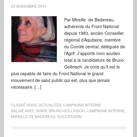
22 NOVEMBRE 2010
Par Mireille de Badereau,
adhérente du Front National
depuis 1983, ancien Conseiller
régional d’Aquitaine, membre
du Comité central, déléguée de
l’Agrif J’apporte mon soutien
total à la candidature de Bruno
Gollnisch. Je crois qu’il est le
plus capable de faire du Front National le grand
mouvement de salut public qui est, plus que jamais
nécessaire. […]
CLASSÉ SOUS :
ACTUALITÉS
,
CAMPAGNE INTERNE
BALISÉ AVEC :
AGRIF
,
BRUNO GOLLNISCH
,
CAMPAGNE INTERNE
,
MIREILLE DE BADEREAU
,
SUCCESSION