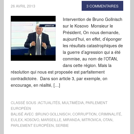
26 AVRIL 2013
3 COMMENTAIRES
Intervention de Bruno Gollnisch
sur le Kosovo Monsieur le
Président, On nous demande,
aujourd’hui, en effet, d’éponger
les résultats catastrophiques de
la guerre d’agression qui a été
commise, au nom de l’OTAN,
dans cette région. Mais la
résolution qui nous est proposée est parfaitement
contradictoire. Dans son article 3, par exemple, on
encourage, en réalité, […]
CLASSÉ SOUS :
ACTUALITÉS
,
MULTIMÉDIA
,
PARLEMENT
EUROPÉEN
BALISÉ AVEC :
BRUNO GOLLNISCH
,
CORRUPTION
,
CRIMINALITÉ
,
EULEX
,
KOSOVO
,
MARSEILLE
,
MIRANDA
,
MITROVICA
,
OTAN
,
PARLEMENT EUROPÉEN
,
SERBIE