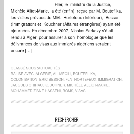
Hier, le ministre de la Justice,
Michèle Alliot-Marie, a été (enfin) reçue par M. Bouteflika,
les visites prévues de MM. Hortefeux (Intérieur), Besson
(Immigration) et Kouchner (Affaires étrangères) ayant été
ajournées. En décembre 2007, Nicolas Sarkozy s’était
rendu à Alger pour assurer à son homologue que les
délivrances de visas aux immigrés algériens seraient
encore […]
CLASSÉ SOUS :
ACTUALITÉS
BALISÉ AVEC :
ALGÉRIE
,
ALI MECILI
,
BOUTEFLIKA
,
COLONISATION
,
ERIC BESSON
,
FLN
,
HORTEFEUX
,
IMMIGRATION
,
JACQUES CHIRAC
,
KOUCHNER
,
MICHÈLE ALLIOT-MARIE
,
MOHAMMED ZIANE HASSENI
,
ROMS
,
VISAS
RECHERCHER