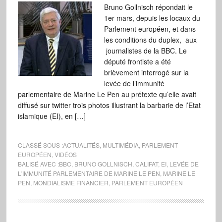
Bruno Gollnisch répondait le
1er mars, depuis les locaux du
Parlement européen, et dans
les conditions du duplex, aux
journalistes de la BBC. Le
député frontiste a été
brièvement interrogé sur la
levée de l’immunité
parlementaire de Marine Le Pen au prétexte qu’elle avait
diffusé sur twitter trois photos illustrant la barbarie de l’Etat
islamique (EI), en […]
CLASSÉ SOUS :
ACTUALITÉS
,
MULTIMÉDIA
,
PARLEMENT
EUROPÉEN
,
VIDÉOS
BALISÉ AVEC :
BBC
,
BRUNO GOLLNISCH
,
CALIFAT
,
EI
,
LEVÉE DE
L'IMMUNITÉ PARLEMENTAIRE DE MARINE LE PEN
,
MARINE LE
PEN
,
MONDIALISME FINANCIER
,
PARLEMENT EUROPÉEN