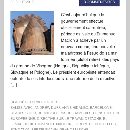
28 AOÛT 2017
3 COMMENTAIRES
C’est aujourd’hui que le
gouvernement effectue
officiellement sa rentrée,
période estivale qu’Emmanuel
Macron a achevé par un
nouveau couac, une nouvelle
maladresse à l’issue de sa mini
tournée (plutôt ratée) des pays
du groupe de Visegrad (Hongrie, République tchèque,
Slovaquie et Pologne). Le président européiste entendait
obtenir de ses interlocuteurs une réforme de la directive
[…]
CLASSÉ SOUS :
ACTUALITÉS
BALISÉ AVEC :
ANDREW DUFF
,
ANNE HIDALGO
,
BARCELONE
,
BEATA SZYDLO
,
BRUNO GOLLNISCH
,
CAMBRILS
,
CONSTITUTION
EUROPÉENNE
,
DIRECTIVE SUR LE TRAVAIL DÉTACHÉ
,
EI
,
ELMAR BROK
,
EMMANUEL MACRON
,
EUROPE DE BRUXELLES
,
FONDATION BERTELSMANN
,
GRAND MARCHÉ