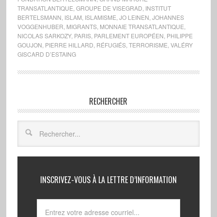
TRANSATLANTIQUE
,
GROUPE DE VISEGRAD
,
INSTITUT
BERTELSMANN
,
ISLAM
,
ISLAMISME
,
JO LEINEN
,
JOHANNES
VOGGENHUBER
,
MIGRANTS
,
MONNAIE TRANSATLANTIQUE
,
NICOLAS SARKOZY
,
PARIS
,
PARLEMENT EUROPÉEN
,
PHILIPPE
GOUJON
,
PIERRE HILLARD
,
RÉFUGIÉS
,
TERRORISME
,
VALÉRY
GISCARD D’ESTAING
RECHERCHER
INSCRIVEZ-VOUS À LA LETTRE D’INFORMATION