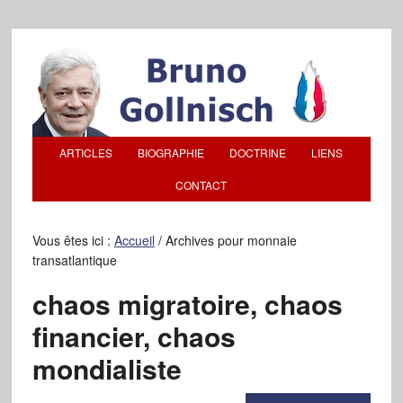
ARTICLES
BIOGRAPHIE
DOCTRINE
LIENS
CONTACT
Vous êtes ici :
Accueil
/
Archives pour monnaie
transatlantique
chaos migratoire, chaos
financier, chaos
mondialiste