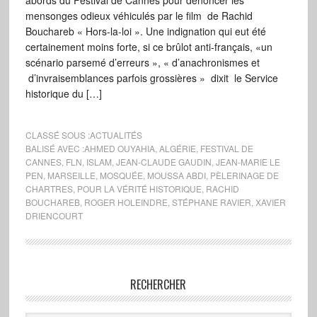
abords du Festival de Cannes pour dénoncer les
mensonges odieux véhiculés par le film de Rachid
Bouchareb « Hors-la-loi ». Une indignation qui eut été
certainement moins forte, si ce brûlot anti-français, «un
scénario parsemé d’erreurs », « d’anachronismes et
d’invraisemblances parfois grossières » dixit le Service
historique du […]
CLASSÉ SOUS :
ACTUALITÉS
BALISÉ AVEC :
AHMED OUYAHIA
,
ALGÉRIE
,
FESTIVAL DE
CANNES
,
FLN
,
ISLAM
,
JEAN-CLAUDE GAUDIN
,
JEAN-MARIE LE
PEN
,
MARSEILLE
,
MOSQUÉE
,
MOUSSA ABDI
,
PÈLERINAGE DE
CHARTRES
,
POUR LA VÉRITÉ HISTORIQUE
,
RACHID
BOUCHAREB
,
ROGER HOLEINDRE
,
STÉPHANE RAVIER
,
XAVIER
DRIENCOURT
RECHERCHER