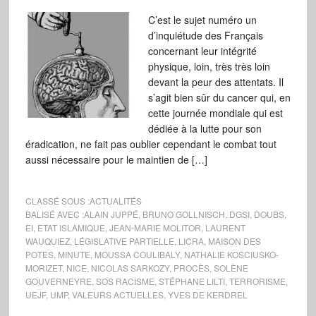
C’est le sujet numéro un
d’inquiétude des Français
concernant leur intégrité
physique, loin, très très loin
devant la peur des attentats. Il
s’agit bien sûr du cancer qui, en
cette journée mondiale qui est
dédiée à la lutte pour son
éradication, ne fait pas oublier cependant le combat tout
aussi nécessaire pour le maintien de […]
CLASSÉ SOUS :
ACTUALITÉS
BALISÉ AVEC :
ALAIN JUPPÉ
,
BRUNO GOLLNISCH
,
DGSI
,
DOUBS
,
EI
,
ETAT ISLAMIQUE
,
JEAN-MARIE MOLITOR
,
LAURENT
WAUQUIEZ
,
LÉGISLATIVE PARTIELLE
,
LICRA
,
MAISON DES
POTES
,
MINUTE
,
MOUSSA COULIBALY
,
NATHALIE KOSCIUSKO-
MORIZET
,
NICE
,
NICOLAS SARKOZY
,
PROCÈS
,
SOLÈNE
GOUVERNEYRE
,
SOS RACISME
,
STÉPHANE LILTI
,
TERRORISME
,
UEJF
,
UMP
,
VALEURS ACTUELLES
,
YVES DE KERDREL