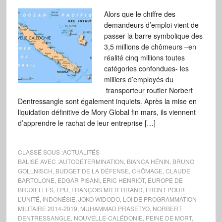
Alors que le chiffre des
demandeurs d’emploi vient de
passer la barre symbolique des
3,5 millions de chômeurs –en
réalité cinq millions toutes
catégories confondues- les
milliers d’employés du
transporteur routier Norbert
Dentressangle sont également inquiets. Après la mise en
liquidation définitive de Mory Global fin mars, ils viennent
d’apprendre le rachat de leur entreprise […]
CLASSÉ SOUS :
ACTUALITÉS
BALISÉ AVEC :
AUTODÉTERMINATION
,
BIANCA HÉNIN
,
BRUNO
GOLLNISCH
,
BUDGET DE LA DÉFENSE
,
CHÔMAGE
,
CLAUDE
BARTOLONE
,
EDGAR PISANI
,
ERIC HENRIOT
,
EUROPE DE
BRUXELLES
,
FPU
,
FRANÇOIS MITTERRAND
,
FRONT POUR
L’UNITÉ
,
INDONÉSIE
,
JOKO WIDODO
,
LOI DE PROGRAMMATION
MILITAIRE 2014-2019
,
MUHAMMAD PRASETYO
,
NORBERT
DENTRESSANGLE
,
NOUVELLE-CALÉDONIE
,
PEINE DE MORT
,