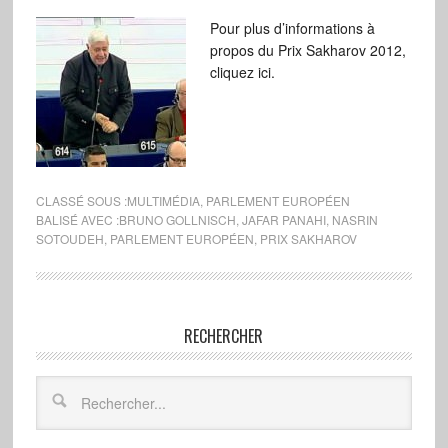
Pour plus d’informations à
propos du Prix Sakharov 2012,
cliquez ici.
CLASSÉ SOUS :
MULTIMÉDIA
,
PARLEMENT EUROPÉEN
BALISÉ AVEC :
BRUNO GOLLNISCH
,
JAFAR PANAHI
,
NASRIN
SOTOUDEH
,
PARLEMENT EUROPÉEN
,
PRIX SAKHAROV
RECHERCHER