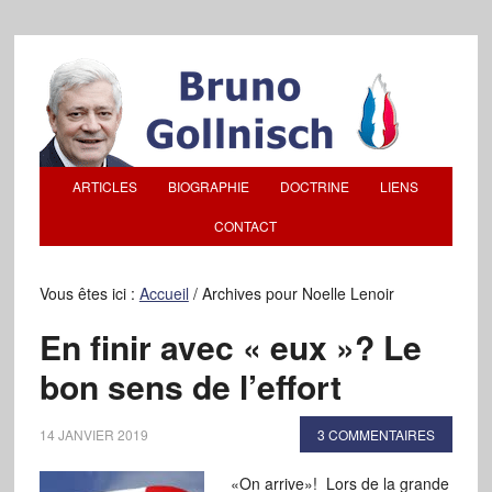
ARTICLES
BIOGRAPHIE
DOCTRINE
LIENS
CONTACT
Vous êtes ici :
Accueil
/
Archives pour Noelle Lenoir
En finir avec « eux »? Le
bon sens de l’effort
14 JANVIER 2019
3 COMMENTAIRES
«On arrive»! Lors de la grande