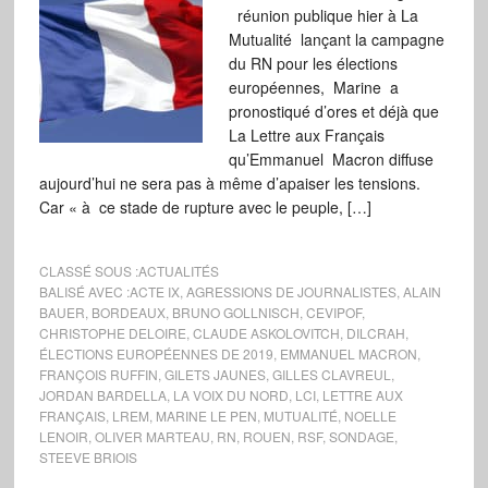
réunion publique hier à La
Mutualité lançant la campagne
du RN pour les élections
européennes, Marine a
pronostiqué d’ores et déjà que
La Lettre aux Français
qu’Emmanuel Macron diffuse
aujourd’hui ne sera pas à même d’apaiser les tensions.
Car « à ce stade de rupture avec le peuple, […]
CLASSÉ SOUS :
ACTUALITÉS
BALISÉ AVEC :
ACTE IX
,
AGRESSIONS DE JOURNALISTES
,
ALAIN
BAUER
,
BORDEAUX
,
BRUNO GOLLNISCH
,
CEVIPOF
,
CHRISTOPHE DELOIRE
,
CLAUDE ASKOLOVITCH
,
DILCRAH
,
ÉLECTIONS EUROPÉENNES DE 2019
,
EMMANUEL MACRON
,
FRANÇOIS RUFFIN
,
GILETS JAUNES
,
GILLES CLAVREUL
,
JORDAN BARDELLA
,
LA VOIX DU NORD
,
LCI
,
LETTRE AUX
FRANÇAIS
,
LREM
,
MARINE LE PEN
,
MUTUALITÉ
,
NOELLE
LENOIR
,
OLIVER MARTEAU
,
RN
,
ROUEN
,
RSF
,
SONDAGE
,
STEEVE BRIOIS