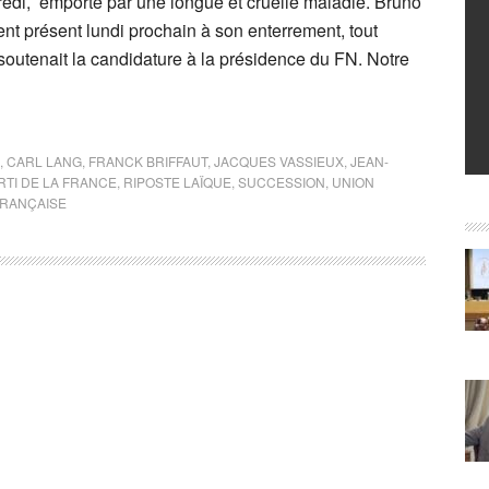
edi, emporté par une longue et cruelle maladie. Bruno
t présent lundi prochain à son enterrement, tout
outenait la candidature à la présidence du FN. Notre
,
CARL LANG
,
FRANCK BRIFFAUT
,
JACQUES VASSIEUX
,
JEAN-
RTI DE LA FRANCE
,
RIPOSTE LAÏQUE
,
SUCCESSION
,
UNION
RANÇAISE