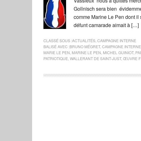
Vassieux nous a quittés mercr
Gollnisch sera bien évidemmen
comme Marine Le Pen dont il s
défunt camarade aimait à […]
CLASSÉ SOUS :
ACTUALITÉS
,
CAMPAGNE INTERNE
BALISÉ AVEC :
BRUNO MÉGRET
,
CAMPAGNE INTERNE
MARIE LE PEN
,
MARINE LE PEN
,
MICHEL GUINIOT
,
PA
PATRIOTIQUE
,
WALLERANT DE SAINT-JUST
,
ŒUVRE F