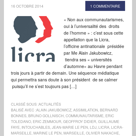
16 OCTOBRE 2014
1 COMMENTAIRE
« Non aux communautarismes,
oui à l’universalité des droits
de l’homme » : c’est sous cette
appellation que la Licra,
l’officine antinationale présidée
par Me Alain Jakubowicz,
tiendra ses « universités
d’automne» au Havre pendant
trois jours à partir de demain. Une séquence médiatique
qui permettra sans doute à son président de se calmer
puisqu’il ne s’est toujours pas […]
CLASSÉ SOUS :
ACTUALITÉS
BALISÉ AVEC :
ALAIN JAKUBOWICZ
,
ASSIMILATION
,
BERNARD
BONNES
,
BRUNO GOLLNISCH
,
COMMUNAUTARISME
,
ERIC
TOLEDANO
,
ERIC ZEMMOUR
,
GEOFFROY DIDIER
,
GUILLAUME
FAYE
,
INTOUCHABLES
,
JEAN-MARIE LE PEN
,
LDJ
,
LICRA
,
LICRA-
MARSEILLE
,
MARINE LE PEN
,
MARSEILLE
,
OLIVIER NAKACHE
,