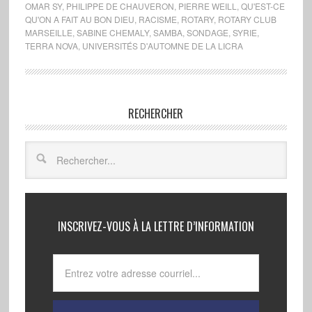
OMAR SY
,
PHILIPPE DE CHAUVERON
,
PIERRE WEILL
,
QU'EST-CE
QU'ON A FAIT AU BON DIEU
,
RACISME
,
ROTARY
,
ROTARY CLUB
MARSEILLE
,
SABINE CHEMALY
,
SAMBA
,
SONDAGE
,
SYRIE
,
TERRA NOVA
,
UNIVERSITÉS D'AUTOMNE DE LA LICRA
RECHERCHER
INSCRIVEZ-VOUS À LA LETTRE D’INFORMATION