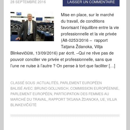
28 SEPTEMBRE 2016
LAISSER UN COMMENTAIRE
Mise en place, sur le marché
du travail, de conditions
favorisant l’équilibre entre la vie
professionnelle et la vie privée
(A8-0253/2016 – rapport
Tatjana Ždanoka, Vilija
Blinkevičiūtė, 13/09/2016) par écrit. ‒Qui ne rêve pas de
pouvoir concilier vie privée et professionnelle, sans que
l’une ne nuise à l’autre ? On pense à tort que faciliter […]
CLASSÉ SOUS :
ACTUALITÉS
,
PARLEMENT EUROPÉEN
BALISÉ AVEC :
BRUNO GOLLNISCH
,
COMMISSION EUROPÉENNE
,
PARLEMENT EUROPÉEN
,
PARTICIPATION DES FEMMES AU
MARCHÉ DU TRAVAIL
,
RAPPORT TATJANA ŽDANOKA
,
UE
,
VILIJA
BLINKEVIČIŪTĖ