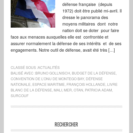
défense française (depuis
1972) doit être publié mi-avril. Il
dresse le panorama des
moyens militaires dont notre
nation doit se doter pour faire
face aux menaces auxquelles elle est confrontée et
assurer normalement la défense de ses intérêts et de ses
engagements. Notre outil de défense, avait été très […]
CLASSÉ SOUS :
ACTUALITÉS
BALISÉ AVEC :
BRUNO GOLLNISCH
,
BUDGET DE LA DÉFENSE
,
CONVENTION DE L’ONU DE MONTEGO BAY
,
DÉFENSE
NATIONALE
,
ESPACE MARITIME
,
FRANÇOIS HOLLANDE
,
LIVRE
BLANC DE LA DÉFENSE
,
MALI
,
MER
,
OTAN
,
PATRICIA ADAM
,
SURCOUF
RECHERCHER