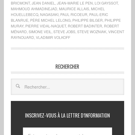
BRICMONT
,
JEAN DANIEL
,
JEAN-MARIE LE PEN
,
LOI GAYSSOT
,
MAHMOUD AHMADINEJAD
,
MAURICE ALLAIS
,
MICHEL
HOUELLEBECQ
,
NAGASAKI
,
PAUL RICOEUR
,
PAUL-ERIC
BLANRUE
,
PÈRE MICHEL LELONG
,
PHILIPPE BILGER
,
PHILIPPE
MURAY
,
PIERRE VIDAL-NAQUET
,
ROBERT BADINTER
,
ROBERT
MÉNARD
,
SIMONE VEIL
,
STEVE JOBS
,
STEVE WOZNIAK
,
VINCENT
RAYNOUARD
,
VLADIMIR VOLKOFF
RECHERCHER
INSCRIVEZ-VOUS À LA LETTRE D’INFORMATION