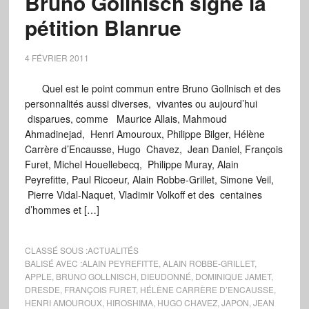
Bruno Gollnisch signe la
pétition Blanrue
4 FÉVRIER 2011
Quel est le point commun entre Bruno Gollnisch et des
personnalités aussi diverses, vivantes ou aujourd’hui
disparues, comme Maurice Allais, Mahmoud
Ahmadinejad, Henri Amouroux, Philippe Bilger, Hélène
Carrère d’Encausse, Hugo Chavez, Jean Daniel, François
Furet, Michel Houellebecq, Philippe Muray, Alain
Peyrefitte, Paul Ricoeur, Alain Robbe-Grillet, Simone Veil,
Pierre Vidal-Naquet, Vladimir Volkoff et des centaines
d’hommes et […]
CLASSÉ SOUS :
ACTUALITÉS
BALISÉ AVEC :
ALAIN PEYREFITTE
,
ALAIN ROBBE-GRILLET
,
APPLE
,
BRUNO GOLLNISCH
,
DIEUDONNÉ
,
DOMINIQUE JAMET
,
DRESDE
,
FRANÇOIS FURET
,
HÉLÈNE CARRÈRE D’ENCAUSSE
,
HENRI AMOUROUX
,
HIROSHIMA
,
HUGO CHAVEZ
,
JAPON
,
JEAN