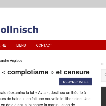
INE
LIENS
CONTACT
xandre Anglade
 « complotisme » et censure
5 COMMENTAIRES
le réexamine la loi « Avia », destinée en théorie à
urs de haine »; en fait une nouvelle loi liberticide. Une
 en date étant la loi contre la manipulation de