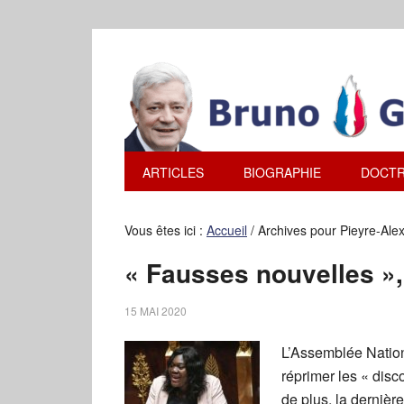
ARTICLES
BIOGRAPHIE
DOCTR
Vous êtes ici :
Accueil
/
Archives pour Pieyre-Ale
« Fausses nouvelles »,
15 MAI 2020
L’Assemblée Nationa
réprimer les « disco
de plus, la dernière