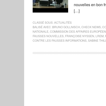
nouvelles en bon fr
[…]
CLASSÉ SOUS :
ACTUALITÉS
BALISÉ AVEC :
BRUNO GOLLNISCH
,
CHECK NEWS
,
CO
NATIONALE
,
COMMISSION DES AFFAIRES EUROPÉEN
FAUSSES NOUVELLES
,
FRANÇOISE NYSSEN
,
LREM
,
CONTRE LES FAUSSES INFORMATIONS
,
SABINE THIL