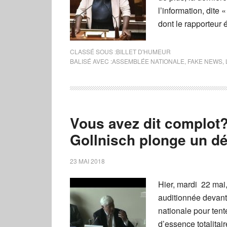
l’information, dite 
dont le rapporteur é
CLASSÉ SOUS :
BILLET D'HUMEUR
BALISÉ AVEC :
ASSEMBLÉE NATIONALE
,
FAKE NEWS
,
Vous avez dit complot
Gollnisch plonge un d
23 MAI 2018
Hier, mardi 22 mai,
auditionnée devant
nationale pour tent
d’essence totalitai