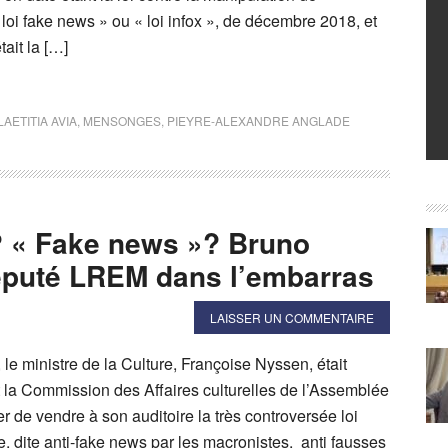
« loi fake news » ou « loi infox », de décembre 2018, et
tait la […]
LAETITIA AVIA
,
MENSONGES
,
PIEYRE-ALEXANDRE ANGLADE
? « Fake news »? Bruno
éputé LREM dans l’embarras
LAISSER UN COMMENTAIRE
 le ministre de la Culture, Françoise Nyssen, était
 la Commission des Affaires culturelles de l’Assemblée
er de vendre à son auditoire la très controversée loi
re, dite anti-fake news par les macronistes, anti fausses