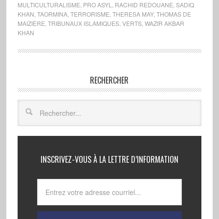
MULTICULTURALISME
,
PRO ASYL
,
RACHID REDOUANE
,
SADIQ
KHAN
,
TAORMINA
,
TERRORISME
,
THERESA MAY
,
THOMAS DE
MAIZIÈRE
,
TRIBUNAUX ISLAMIQUES
,
VERTS
,
WAZIR AKBAR
KHAN
RECHERCHER
INSCRIVEZ-VOUS À LA LETTRE D’INFORMATION