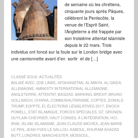
de semaine où les chrétiens,
cinquante jours après Pâques,
célèbrent la Pentecôte, la
venue de l’Esprit Saint,
l’Angleterre a été frappée par
son troisième attentat islamiste
depuis le 22 mars. Trois
individus ont foncé sur la foule sur le London bridge avec
une camionnette avant d’en sortir et de […]
CLASSÉ SOUS :
ACTUALITÉS
BALISÉ AVEC :
(DIE LINKE
,
AFGHANISTAN
,
AL-MINYA
,
AL-QAIDA
,
ALLEMAGNE
,
AMNESTY INTERNATIONAL ALLEMAGNE
,
ANGLETERRE
,
ATTENTAT
,
BAGDAD
,
BARKING
,
BREXIT
,
BRUNO
GOLLNISCH
,
CHARIA
,
COMMUNAUTARISME
,
COPTES
,
DONALD
TRUMP
,
EGYPTE
,
EI
,
ÉLECTIONS LÉGISLATIVES 2017
,
ENOCH
POWELL
,
ETAT ISLAMIQUE
,
FORCES SPÉCIALES
,
G7
,
GRÜNEN
,
GUYLAIN CHEVRIER
,
HAUT CONSEIL À L’INTÉGRATION
,
HCI
,
IRAK
,
ISLAM
,
ISLAMISME
,
JEAN-CLAUDE MICHÉA
,
JEAN-MARIE
LE PEN
,
JEAN-YVES LE GALLOU
,
KABOUL
,
KHURAM SHAZAD
BUTT
,
LONDRES
,
MANCHESTER
,
MOSSOUL
,