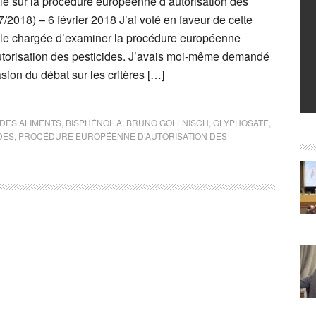
e sur la procédure européenne d’autorisation des
/2018) – 6 février 2018 J’ai voté en faveur de cette
le chargée d’examiner la procédure européenne
autorisation des pesticides. J’avais moi-même demandé
asion du débat sur les critères […]
DES ALIMENTS
,
BISPHÉNOL A
,
BRUNO GOLLNISCH
,
GLYPHOSATE
,
DES
,
PROCÉDURE EUROPÉENNE D’AUTORISATION DES