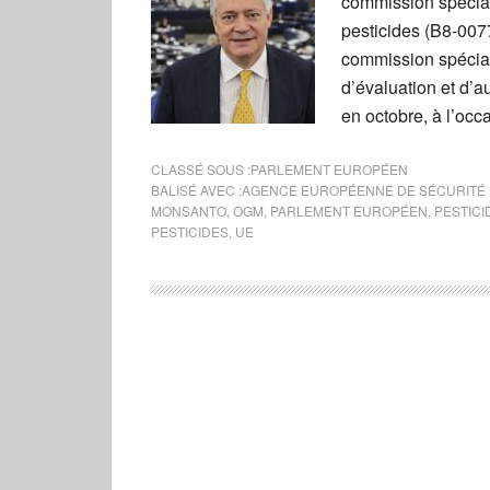
commission spécial
pesticides (B8-0077
commission spécia
d’évaluation et d’
en octobre, à l’occ
CLASSÉ SOUS :
PARLEMENT EUROPÉEN
BALISÉ AVEC :
AGENCE EUROPÉENNE DE SÉCURITÉ 
MONSANTO
,
OGM
,
PARLEMENT EUROPÉEN
,
PESTICI
PESTICIDES
,
UE