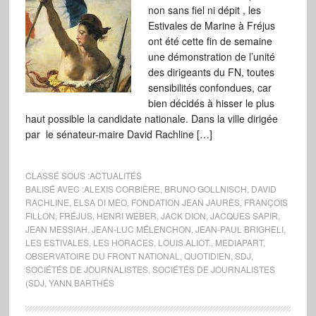
non sans fiel ni dépit , les
Estivales de Marine à Fréjus
ont été cette fin de semaine
une démonstration de l’unité
des dirigeants du FN, toutes
sensibilités confondues, car
bien décidés à hisser le plus
haut possible la candidate nationale. Dans la ville dirigée
par le sénateur-maire David Rachline […]
CLASSÉ SOUS :
ACTUALITÉS
BALISÉ AVEC :
ALEXIS CORBIÈRE
,
BRUNO GOLLNISCH
,
DAVID
RACHLINE
,
ELSA DI MEO
,
FONDATION JEAN JAURÈS
,
FRANÇOIS
FILLON
,
FRÉJUS
,
HENRI WEBER
,
JACK DION
,
JACQUES SAPIR
,
JEAN MESSIAH
,
JEAN-LUC MÉLENCHON
,
JEAN-PAUL BRIGHELI
,
LES ESTIVALES
,
LES HORACES
,
LOUIS ALIOT.
,
MEDIAPART
,
OBSERVATOIRE DU FRONT NATIONAL
,
QUOTIDIEN
,
SDJ
,
SOCIÉTÉS DE JOURNALISTES
,
SOCIÉTÉS DE JOURNALISTES
(SDJ
,
YANN BARTHÉS