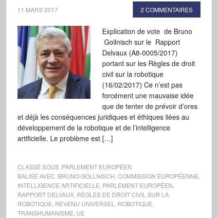
11 MARS 2017
2 COMMENTAIRES
Explication de vote de Bruno
Gollnisch sur le Rapport
Delvaux (A8-0005/2017)
portant sur les Règles de droit
civil sur la robotique
(16/02/2017) Ce n’est pas
forcément une mauvaise idée
que de tenter de prévoir d’ores
et déjà les conséquences juridiques et éthiques liées au
développement de la robotique et de l’intelligence
artificielle. Le problème est […]
CLASSÉ SOUS :
PARLEMENT EUROPÉEN
BALISÉ AVEC :
BRUNO GOLLNISCH
,
COMMISSION EUROPÉENNE
,
INTELLIGENCE ARTIFICIELLE
,
PARLEMENT EUROPÉEN
,
RAPPORT DELVAUX
,
RÈGLES DE DROIT CIVIL SUR LA
ROBOTIQUE
,
REVENU UNIVERSEL
,
ROBOTIQUE
,
TRANSHUMANISME
,
UE