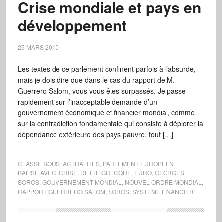
Crise mondiale et pays en
développement
25 MARS 2010
Les textes de ce parlement confinent parfois à l’absurde,
mais je dois dire que dans le cas du rapport de M.
Guerrero Salom, vous vous êtes surpassés. Je passe
rapidement sur l’inacceptable demande d’un
gouvernement économique et financier mondial, comme
sur la contradiction fondamentale qui consiste à déplorer la
dépendance extérieure des pays pauvre, tout […]
CLASSÉ SOUS :
ACTUALITÉS
,
PARLEMENT EUROPÉEN
BALISÉ AVEC :
CRISE
,
DETTE GRECQUE
,
EURO
,
GEORGES
SOROS
,
GOUVERNEMENT MONDIAL
,
NOUVEL ORDRE MONDIAL
,
RAPPORT GUERRERO SALOM
,
SOROS
,
SYSTÈME FINANCIER